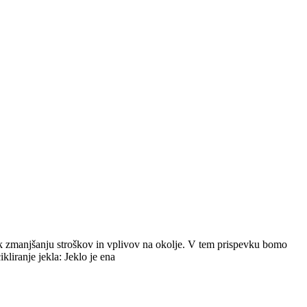
a k zmanjšanju stroškov in vplivov na okolje. V tem prispevku bomo
kliranje jekla: Jeklo je ena