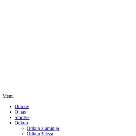
Menu
Domov
O nas
Storitve
Odkup
Odkup aluminija
Odkup železa