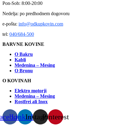
Pon-Sob: 8:00-20:00
Nedelja: po predhodnem dogovoru
e-pošta:
info@odkupkovin.com
tel:
040/684-500
BARVNE KOVINE
O Bakru
Kabli
Medenina – Mesing
O Bronu
O KOVINAH
Elektro motorji
Medenina – Mesing
Rostfrei ali Inox
acebook
Linkedin
Instagram
Pinterest