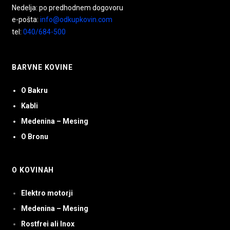
Nedelja: po predhodnem dogovoru
e-pošta:
info@odkupkovin.com
tel:
040/684-500
BARVNE KOVINE
O Bakru
Kabli
Medenina – Mesing
O Bronu
O KOVINAH
Elektro motorji
Medenina – Mesing
Rostfrei ali Inox