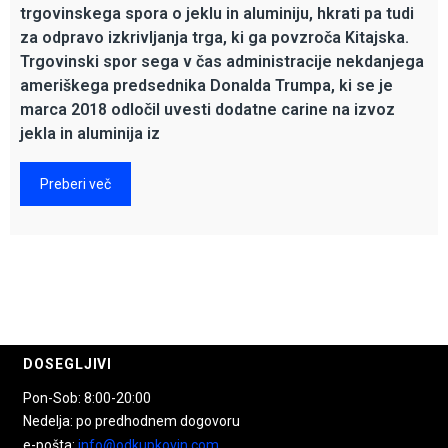
trgovinskega spora o jeklu in aluminiju, hkrati pa tudi
za odpravo izkrivljanja trga, ki ga povzroča Kitajska.
Trgovinski spor sega v čas administracije nekdanjega
ameriškega predsednika Donalda Trumpa, ki se je
marca 2018 odločil uvesti dodatne carine na izvoz
jekla in aluminija iz
Preberi več
DOSEGLJIVI
Pon-Sob: 8:00-20:00
Nedelja: po predhodnem dogovoru
e-pošta:
info@odkupkovin.com