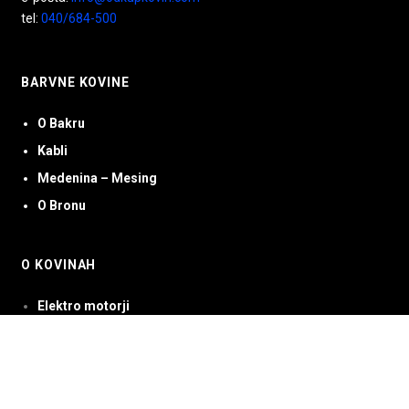
tel:
040/684-500
BARVNE KOVINE
O Bakru
Kabli
Medenina – Mesing
O Bronu
O KOVINAH
Elektro motorji
Medenina – Mesing
Rostfrei ali Inox